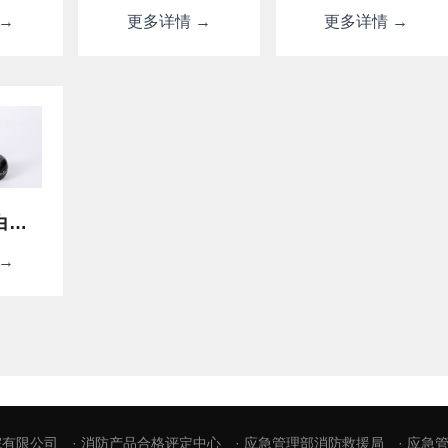
→
更多详情 →
更多详情 →
环保型氟蛋白泡沫灭火剂FP3/6%
→
院有限公司
· 消防产品合格评定中心
· 应急管理部消防救援局
· 应