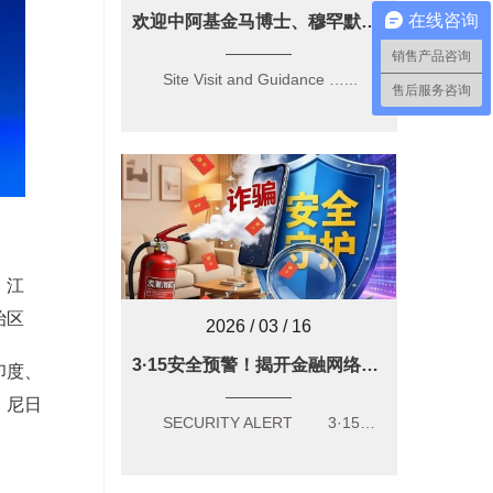
在线咨询
欢迎中阿基金马博士、穆罕默德·尤斯里将军莅临浪潮消防考察指导！
销售产品咨询
Site Visit and Guidance …...
售后服务咨询
、江
治区
2026 / 03 / 16
3·15安全预警！揭开金融网络乱象的“画皮”，守好你的“钱袋子”
印度、
、尼日
SECURITY ALERT 3·15安全预…...